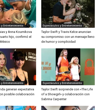
 y Entretenimiento
Espectáculos y Entretenimiento
sias y Anna Kournikova
Taylor Swift y Travis Kelce anuncian
uarto hijo, confirmó el
su compromiso con un mensaje lleno
 México
de humor y complicidad
 y Entretenimiento
Espectáculos y Entretenimiento
inda generan expectativa
Taylor Swift sorprende con «The Life
on posible colaboración
of a Showgirl» y colaboración con
Sabrina Carpenter