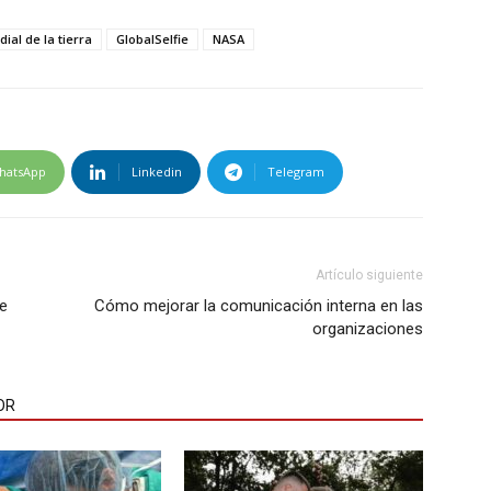
ial de la tierra
GlobalSelfie
NASA
hatsApp
Linkedin
Telegram
Artículo siguiente
de
Cómo mejorar la comunicación interna en las
organizaciones
OR