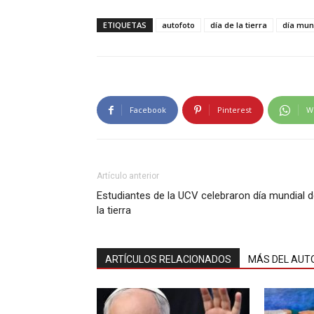
ETIQUETAS
autofoto
día de la tierra
día mund
Facebook
Pinterest
W
Artículo anterior
Estudiantes de la UCV celebraron día mundial 
la tierra
ARTÍCULOS RELACIONADOS
MÁS DEL AUT