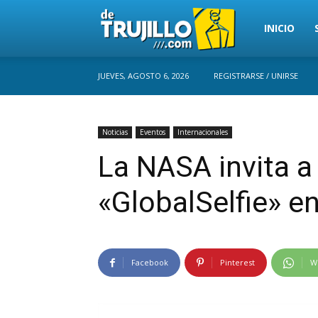
Trujillo
INICIO
JUEVES, AGOSTO 6, 2026
REGISTRARSE / UNIRSE
Perú
Noticias
Eventos
Internacionales
La NASA invita a 
«GlobalSelfie» en 
Facebook
Pinterest
W