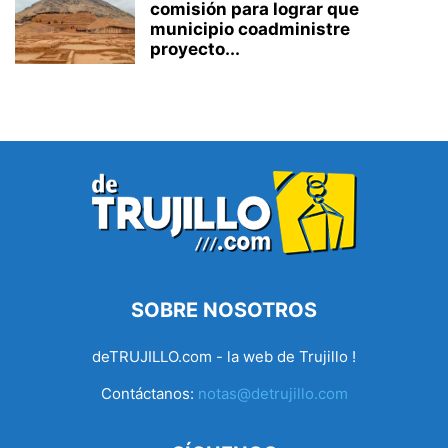
comisión para lograr que
municipio coadministre
proyecto...
SOBRE NOSOTROS
deTRUJILLO.com - la web de Trujillo !
Contáctanos:
notas@detrujillo.com