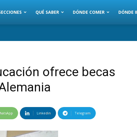
SECCIONES
QUÉ SABER
DÓNDE COMER
DÓNDE I
ucación ofrece becas
 Alemania
hatsApp
Linkedin
Telegram