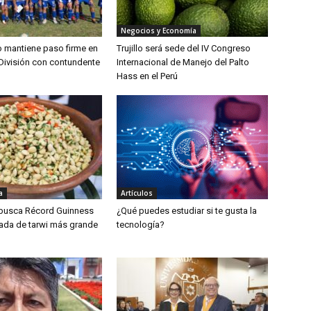
Negocios y Economía
lo mantiene paso firme en
Trujillo será sede del IV Congreso
División con contundente
Internacional de Manejo del Palto
Hass en el Perú
a
Artículos
 busca Récord Guinness
¿Qué puedes estudiar si te gusta la
lada de tarwi más grande
tecnología?