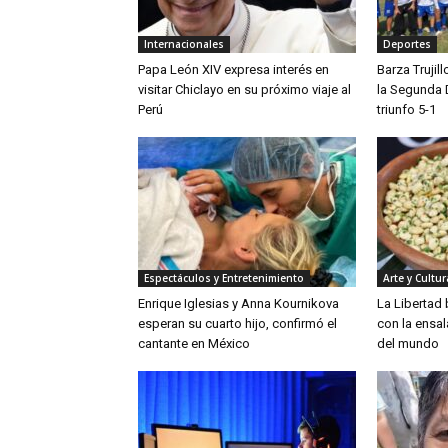
Internacionales
Deportes
Papa León XIV expresa interés en
Barza Trujil
visitar Chiclayo en su próximo viaje al
la Segunda 
Perú
triunfo 5-1
Espectáculos y Entretenimiento
Arte y Cultur
Enrique Iglesias y Anna Kournikova
La Libertad
esperan su cuarto hijo, confirmó el
con la ensa
cantante en México
del mundo