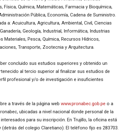
s, Física, Química, Matemáticas, Farmacia y Bioquímica,
, Administración Pública, Economía, Cadena de Suministro.
a a: Acuicultura, Agricultura, Ambiental, Civil, Ciencias
 Ganadería, Geología, Industrial, Informática, Industrias
os Materiales, Pesca, Química, Recursos Hídricos,
caciones, Transporte, Zootecnia y Arquitectura.
aber concluido sus estudios superiores y obtenido un
enecido al tercio superior al finalizar sus estudios de
fil profesional y/o de investigación e insuficientes
mbre a través de la página web
www.pronabec.gob.pe
o a
Pronabec, ubicadas a nivel nacional donde personal de la
interesados para su inscripción. En Trujillo, la oficina está
(detrás del colegio Claretiano). El teléfono fijo es 283703.