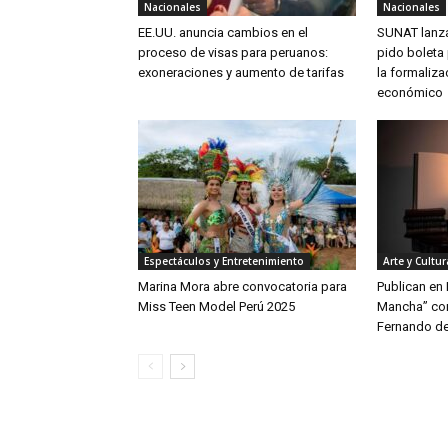
Nacionales
Nacionales
EE.UU. anuncia cambios en el
SUNAT lanz
proceso de visas para peruanos:
pido boleta 
exoneraciones y aumento de tarifas
la formaliza
económico
Espectáculos y Entretenimiento
Arte y Cultur
Marina Mora abre convocatoria para
Publican en 
Miss Teen Model Perú 2025
Mancha” con
Fernando de