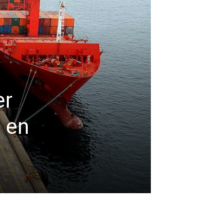
er
 en