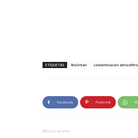
ETIQUETAS
BioUrban
contaminación atmosféri
Facebook
Pinterest
W
Artículo anterior