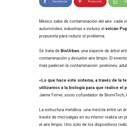
Facebook
Pinterest
W
México sabe de contaminación del aire: cada cie
automóviles, industrias e incluso el
volcán Po
propuesta para reducir el problema.
Se trata de
BioUrban
, una especie de árbol ar
contaminación y devuelve aire limpio. El inven
más padecen la contaminación: peatones, adult
«Lo que hace este sistema, a través de la t
utilizamos a la biología para que realice el
Jaime Ferrer, socio cofundador de BiomiTech, 
La estructura metálica -una mezcla entre un á
través de microalgas en su interior realiza un 
el aire limpio. Uno solo de los dispositivos rea