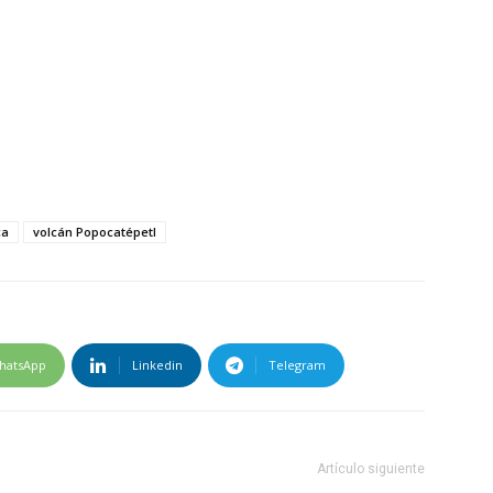
ca
volcán Popocatépetl
hatsApp
Linkedin
Telegram
Artículo siguiente