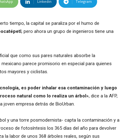
hatsApp
Linkedin
Telegram
rto tiempo, la capital se paraliza por el humo de
pocatépetl
, pero ahora un grupo de ingenieros tiene una
tificial que como sus pares naturales absorbe la
to mexicano parece promisorio en especial para quienes
os mayores y ciclistas.
ecnología, es poder inhalar esa contaminación y luego
 proceso natural como lo realiza un árbol»
, dice a la AFP,
la joven empresa detrás de BioUrban.
rbol y una torre posmodernista- capta la contaminación y a
proceso de fotosíntesis los 365 días del año para devolver
liza la labor de unos 368 árboles reales, según sus