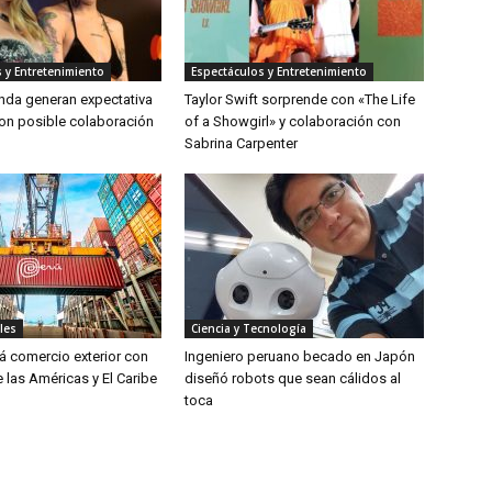
 y Entretenimiento
Espectáculos y Entretenimiento
inda generan expectativa
Taylor Swift sorprende con «The Life
on posible colaboración
of a Showgirl» y colaboración con
Sabrina Carpenter
les
Ciencia y Tecnología
rá comercio exterior con
Ingeniero peruano becado en Japón
 las Américas y El Caribe
diseñó robots que sean cálidos al
toca