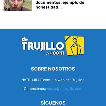
documentos, ejemplo de
honestidad...
SOBRE NOSOTROS
deTRUJILLO.com - la web de Trujillo !
Contáctanos:
notas@detrujillo.com
SÍGUENOS