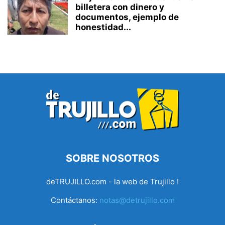
billetera con dinero y
documentos, ejemplo de
honestidad...
SOBRE NOSOTROS
deTRUJILLO.com - la web de Trujillo !
Contáctanos:
notas@detrujillo.com