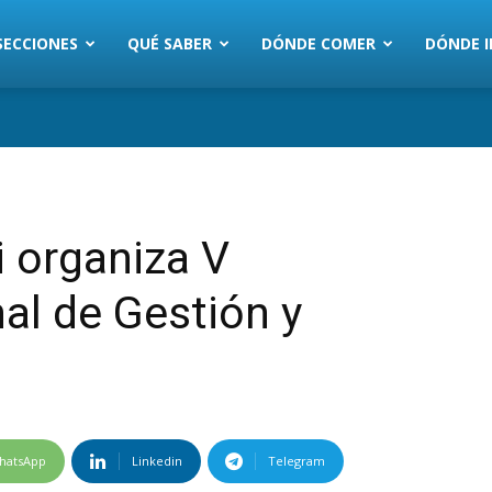
SECCIONES
QUÉ SABER
DÓNDE COMER
DÓNDE I
i organiza V
al de Gestión y
hatsApp
Linkedin
Telegram