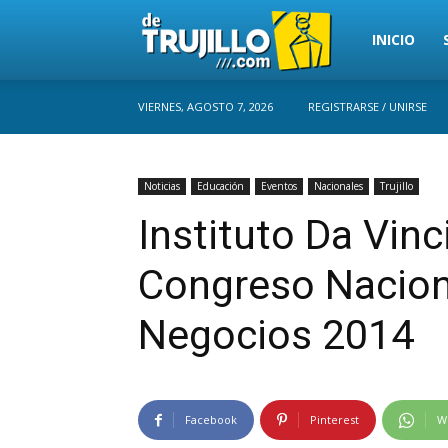
Trujillo
INICIO
VIERNES, AGOSTO 7, 2026
REGISTRARSE / UNIRSE
Perú
Noticias
Educación
Eventos
Nacionales
Trujillo
Instituto Da Vinc
Congreso Nacion
Negocios 2014
Facebook
Pinterest
W