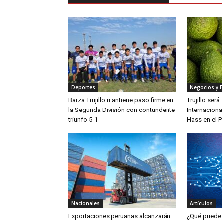
Deportes
Negocios y 
Barza Trujillo mantiene paso firme en
Trujillo ser
la Segunda División con contundente
Internaciona
triunfo 5-1
Hass en el P
Nacionales
Artículos
Exportaciones peruanas alcanzarán
¿Qué puedes 