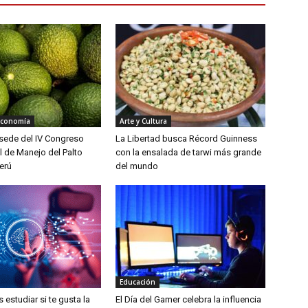
Economía
Arte y Cultura
á sede del IV Congreso
La Libertad busca Récord Guinness
l de Manejo del Palto
con la ensalada de tarwi más grande
erú
del mundo
Educación
estudiar si te gusta la
El Día del Gamer celebra la influencia