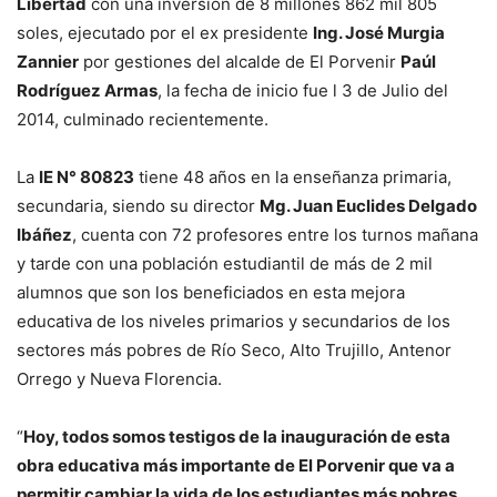
Libertad
con una inversión de 8 millones 862 mil 805
soles, ejecutado por el ex presidente
Ing. José Murgia
Zannier
por gestiones del alcalde de El Porvenir
Paúl
Rodríguez Armas
, la fecha de inicio fue l 3 de Julio del
2014, culminado recientemente.
La
IE N° 80823
tiene 48 años en la enseñanza primaria,
secundaria, siendo su director
Mg. Juan Euclides Delgado
Ibáñez
, cuenta con 72 profesores entre los turnos mañana
y tarde con una población estudiantil de más de 2 mil
alumnos que son los beneficiados en esta mejora
educativa de los niveles primarios y secundarios de los
sectores más pobres de Río Seco, Alto Trujillo, Antenor
Orrego y Nueva Florencia.
“
Hoy, todos somos testigos de la inauguración de esta
obra educativa más importante de El Porvenir que va a
permitir cambiar la vida de los estudiantes más pobres,