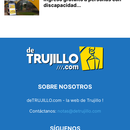
discapacidad...
SOBRE NOSOTROS
deTRUJILLO.com - la web de Trujillo !
Contáctanos:
notas@detrujillo.com
SÍGUENOS