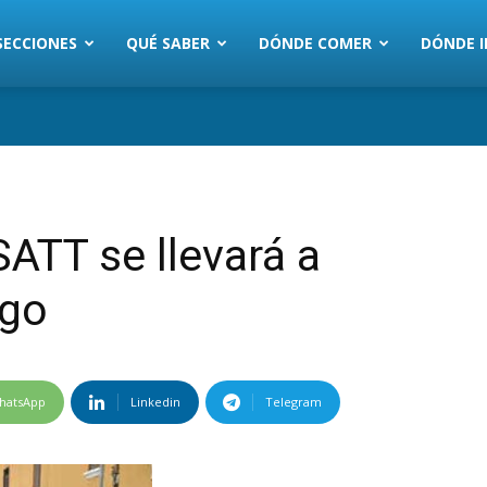
SECCIONES
QUÉ SABER
DÓNDE COMER
DÓNDE I
SATT se llevará a
ngo
hatsApp
Linkedin
Telegram