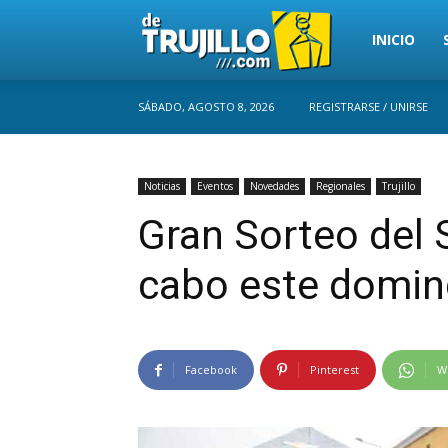
Trujillo
INICIO
SÁBADO, AGOSTO 8, 2026
REGISTRARSE / UNIRSE
Perú
Noticias
Eventos
Novedades
Regionales
Trujillo
Gran Sorteo del 
cabo este domi
Facebook
Pinterest
W