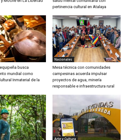
ú y Moche en La Libertad
salud mental comunitaria con
pertinencia cultural en Atalaya
Nacionales
arequipeña busca
Mesa técnica con comunidades
ento mundial como
campesinas acuerda impulsar
ultural Inmaterial de la
proyectos de agua, minería
responsable e infraestructura rural
Arte y Cultura