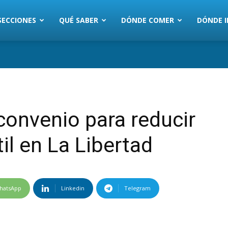
SECCIONES
QUÉ SABER
DÓNDE COMER
DÓNDE I
onvenio para reducir
il en La Libertad
hatsApp
Linkedin
Telegram