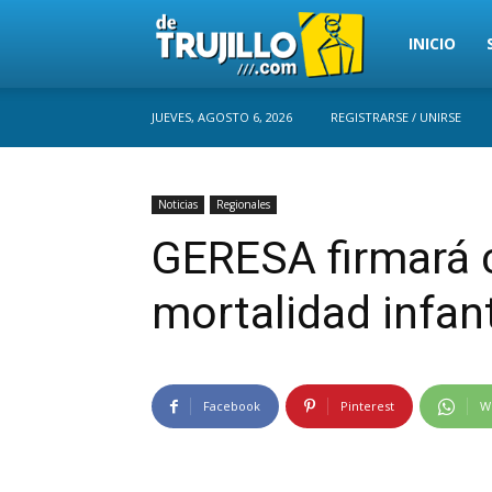
Trujillo
INICIO
JUEVES, AGOSTO 6, 2026
REGISTRARSE / UNIRSE
Perú
Noticias
Regionales
GERESA firmará c
mortalidad infant
Facebook
Pinterest
W