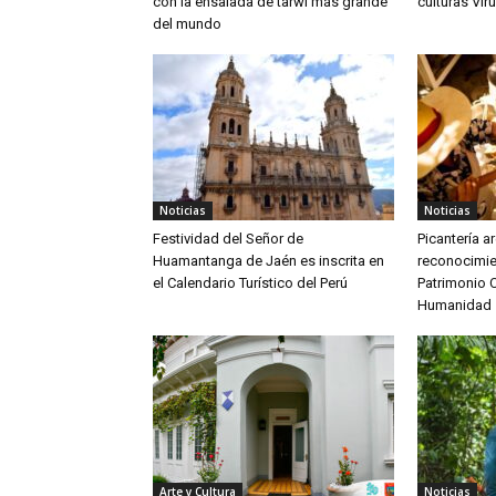
con la ensalada de tarwi más grande
culturas Vir
del mundo
Noticias
Noticias
Festividad del Señor de
Picantería 
Huamantanga de Jaén es inscrita en
reconocimi
el Calendario Turístico del Perú
Patrimonio C
Humanidad
Arte y Cultura
Noticias