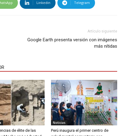
hatsApp
Linkedin
Telegram
Artículo siguiente
Google Earth presenta versión con imágenes
más nítidas
OR
a
Noticias
encias de élite de las
Perú inaugura el primer centro de