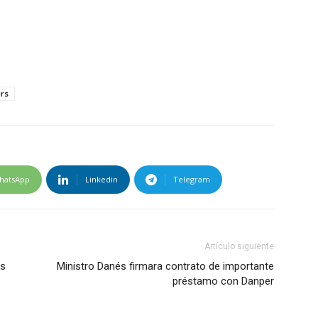
ers
hatsApp
Linkedin
Telegram
Artículo siguiente
es
Ministro Danés firmara contrato de importante
préstamo con Danper