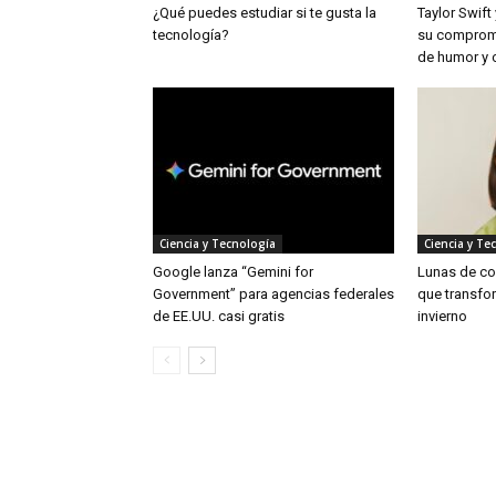
¿Qué puedes estudiar si te gusta la
Taylor Swift
tecnología?
su compromi
de humor y 
Ciencia y Tecnología
Ciencia y Te
Google lanza “Gemini for
Lunas de col
Government” para agencias federales
que transfor
de EE.UU. casi gratis
invierno