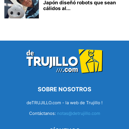
Japón diseñó robots que sean
cálidos al...
SOBRE NOSOTROS
deTRUJILLO.com - la web de Trujillo !
Contáctanos:
notas@detrujillo.com