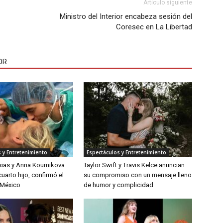
Artículo siguiente
Ministro del Interior encabeza sesión del
Coresec en La Libertad
OR
 y Entretenimiento
Espectáculos y Entretenimiento
sias y Anna Kournikova
Taylor Swift y Travis Kelce anuncian
uarto hijo, confirmó el
su compromiso con un mensaje lleno
 México
de humor y complicidad