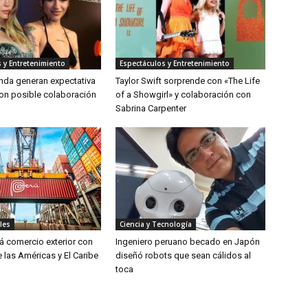
 y Entretenimiento
Espectáculos y Entretenimiento
inda generan expectativa
Taylor Swift sorprende con «The Life
on posible colaboración
of a Showgirl» y colaboración con
Sabrina Carpenter
les
Ciencia y Tecnología
rá comercio exterior con
Ingeniero peruano becado en Japón
 las Américas y El Caribe
diseñó robots que sean cálidos al
toca