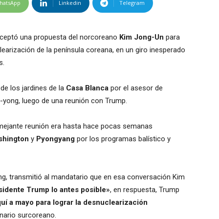
hatsApp
Linkedin
Telegram
ceptó una propuesta del norcoreano
Kim Jong-Un
para
learización de la península coreana, en un giro inesperado
s.
de los jardines de la
Casa Blanca
por el asesor de
i-yong, luego de una reunión con Trump.
emejante reunión era hasta hace pocas semanas
shington
y
Pyongyang
por los programas balístico y
g, transmitió al mandatario que en esa conversación Kim
sidente Trump lo antes posible»
, en respuesta, Trump
uí a mayo para lograr la desnuclearización
onario surcoreano.