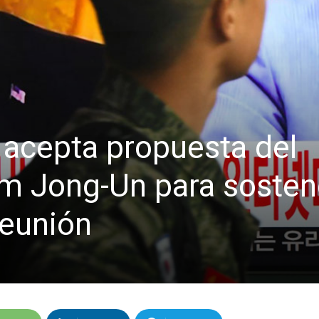
acepta propuesta del
m Jong-Un para sosten
reunión