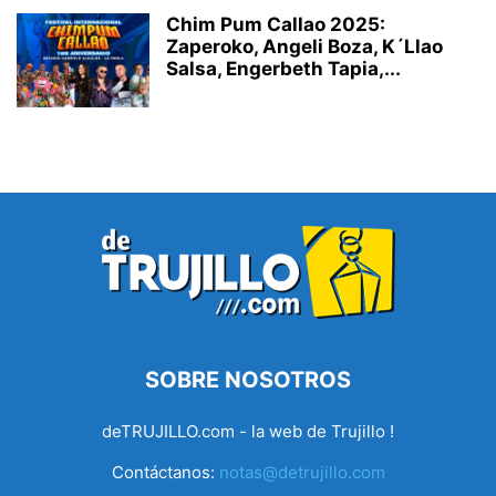
Chim Pum Callao 2025:
Zaperoko, Angeli Boza, K´Llao
Salsa, Engerbeth Tapia,...
SOBRE NOSOTROS
deTRUJILLO.com - la web de Trujillo !
Contáctanos:
notas@detrujillo.com