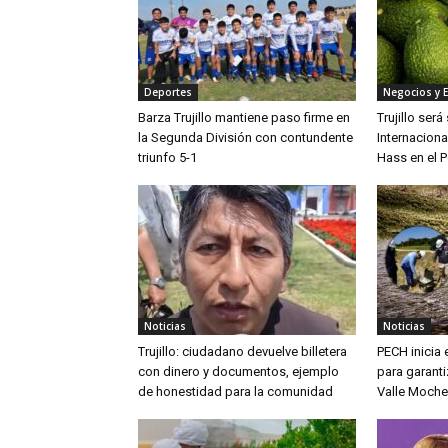
Deportes
Negocios y 
Barza Trujillo mantiene paso firme en
Trujillo ser
la Segunda División con contundente
Internaciona
triunfo 5-1
Hass en el P
Noticias
Noticias
Trujillo: ciudadano devuelve billetera
PECH inicia
con dinero y documentos, ejemplo
para garanti
de honestidad para la comunidad
Valle Moche