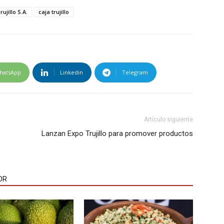
ujillo S.A.
caja trujillo
hatsApp
Linkedin
Telegram
Artículo siguiente
Lanzan Expo Trujillo para promover productos
OR