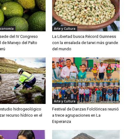
Economía
Arte y Cultura
á sede del IV Congreso
La Libertad busca Récord Guinness
l de Manejo del Palto
con la ensalada de tarwi más grande
erú
del mundo
Arte y Cultura
 estudio hidrogeológico
Festival de Danzas Folclóricas reunió
zar recurso hídrico en el
a trece agrupaciones en La
Esperanza