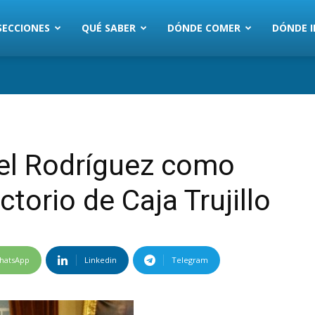
SECCIONES
QUÉ SABER
DÓNDE COMER
DÓNDE I
el Rodríguez como
torio de Caja Trujillo
hatsApp
Linkedin
Telegram