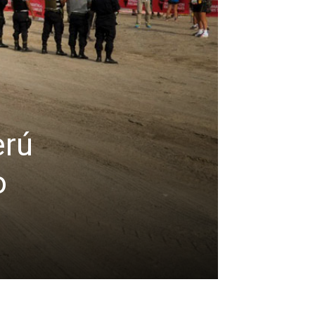
erú
o