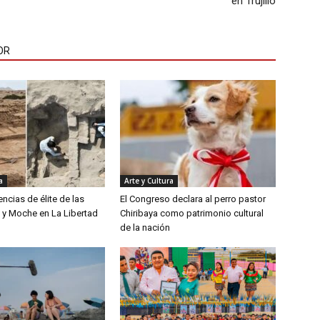
en Trujillo
OR
a
Arte y Cultura
encias de élite de las
El Congreso declara al perro pastor
ú y Moche en La Libertad
Chiribaya como patrimonio cultural
de la nación