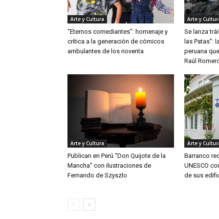
Arte y Cultura
Arte y Cultur
“Eternos comediantes”: homenaje y
Se lanza trái
crítica a la generación de cómicos
las Patas”: 
ambulantes de los noventa
peruana que
Raúl Romer
Arte y Cultura
Arte y Cultur
Publican en Perú “Don Quijote de la
Barranco rec
Mancha” con ilustraciones de
UNESCO con 
Fernando de Szyszlo
de sus edifi