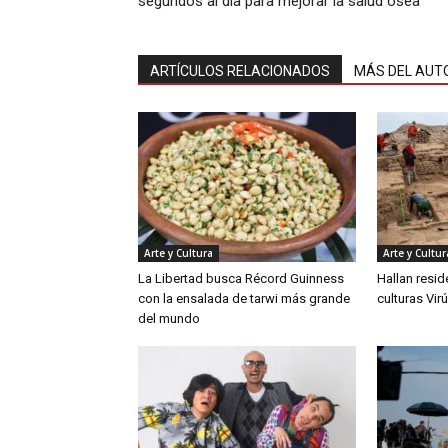
segundos al día para mejorar la salud ósea
ARTÍCULOS RELACIONADOS
MÁS DEL AUT
Arte y Cultura
Arte y Cultur
La Libertad busca Récord Guinness
Hallan resid
con la ensalada de tarwi más grande
culturas Vir
del mundo