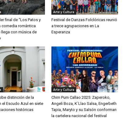
a
Arte y Cultura
ler final de “Los Patos y
Festival de Danzas Folclóricas reunió
la comedia romántica
a trece agrupaciones en La
 llega con música de
Esperanza
o
a
Arte y Cultura
ibe distinción de la
Chim Pum Callao 2025: Zaperoko,
el Escudo Azul en siete
Angeli Boza, K´Llao Salsa, Engerbeth
caciones históricas
Tapia, Maryto y su Salsón conforman
la cartelera nacional del festival