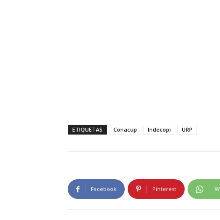
ETIQUETAS
Conacup
Indecopi
URP
Facebook
Pinterest
W