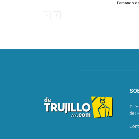
Fernando de
SO
T: (
deTR
Cont