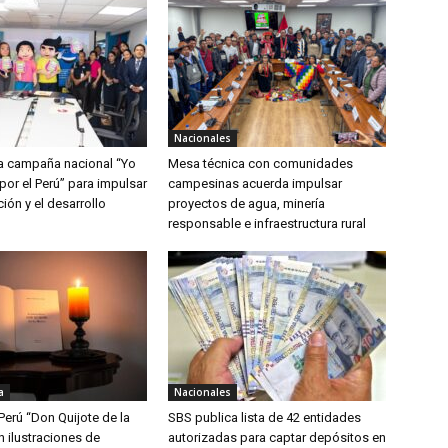
Nacionales
a campaña nacional “Yo
Mesa técnica con comunidades
por el Perú” para impulsar
campesinas acuerda impulsar
ción y el desarrollo
proyectos de agua, minería
responsable e infraestructura rural
a
Nacionales
Perú “Don Quijote de la
SBS publica lista de 42 entidades
 ilustraciones de
autorizadas para captar depósitos en