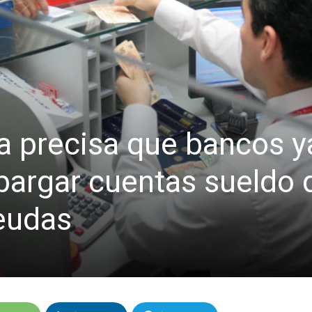
 precisa que bancos y
argar cuentas sueldo 
deudas