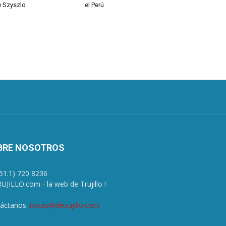
 Szyszlo
el Perú
BRE NOSOTROS
+51.1) 720 8236
UJILLO.com - la web de Trujillo !
áctanos:
notas@detrujillo.com