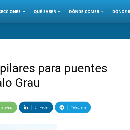
SECCIONES
QUÉ SABER
DÓNDE COMER
DÓNDE I
pilares para puentes
alo Grau
hatsApp
Linkedin
Telegram