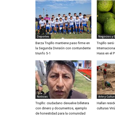
Deportes
Negocios y 
Barza Trujillo mantiene paso firme en
Trujillo ser
la Segunda División con contundente
Internaciona
triunfo 5-1
Hass en el P
Noticias
Arte y Cultur
Trujillo: ciudadano devuelve billetera
Hallan resid
con dinero y documentos, ejemplo
culturas Vir
de honestidad para la comunidad