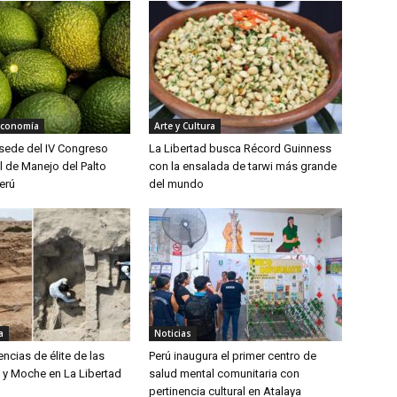
Economía
Arte y Cultura
á sede del IV Congreso
La Libertad busca Récord Guinness
l de Manejo del Palto
con la ensalada de tarwi más grande
erú
del mundo
a
Noticias
encias de élite de las
Perú inaugura el primer centro de
ú y Moche en La Libertad
salud mental comunitaria con
pertinencia cultural en Atalaya