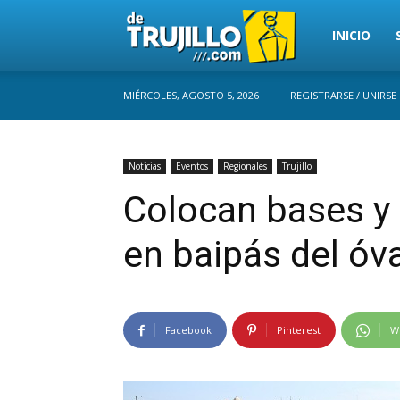
Trujillo
INICIO
MIÉRCOLES, AGOSTO 5, 2026
REGISTRARSE / UNIRSE
Perú
Noticias
Eventos
Regionales
Trujillo
Colocan bases y 
en baipás del óv
Facebook
Pinterest
W