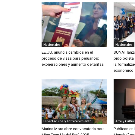
Nacionales
Nacionales
EE.UU. anuncia cambios en el
SUNAT lanz
proceso de visas para peruanos:
pido boleta 
exoneraciones y aumento de tarifas
la formaliza
económico
Espectáculos y Entretenimiento
Arte y Cultur
Marina Mora abre convocatoria para
Publican en 
Miss Teen Model Perú 2025
Mancha” con