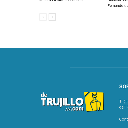
Fernando de
SO
T: (
deTR
Cont