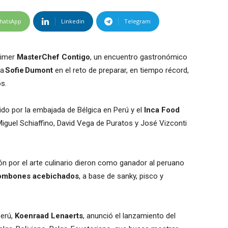
hatsApp
Linkedin
Telegram
rimer
MasterChef Contigo
, un encuentro gastronómico
ga
Sofie Dumont
en el reto de preparar, en tiempo récord,
s.
do por la embajada de Bélgica en Perú y el
Inca Food
 Miguel Schiaffino, David Vega de Puratos y José Vizconti
asión por el arte culinario dieron como ganador al peruano
ombones acebichados
, a base de sanky, pisco y
Perú,
Koenraad Lenaerts
, anunció el lanzamiento del