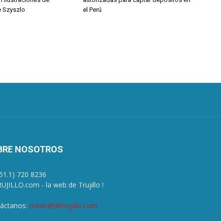
 Szyszlo
el Perú
BRE NOSOTROS
+51.1) 720 8236
UJILLO.com - la web de Trujillo !
áctanos:
notas@detrujillo.com