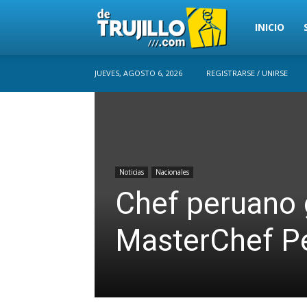
Trujillo
INICIO
JUEVES, AGOSTO 6, 2026
REGISTRARSE / UNIRSE
Perú
Noticias
Nacionales
Chef peruano 
MasterChef Pe