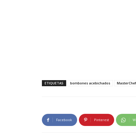
ETIQUETAS
bombones acebichados
MasterChef
Facebook
Pinterest
W