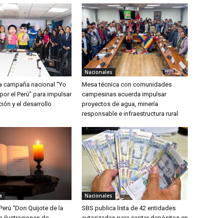
Nacionales
a campaña nacional “Yo
Mesa técnica con comunidades
por el Perú” para impulsar
campesinas acuerda impulsar
ción y el desarrollo
proyectos de agua, minería
responsable e infraestructura rural
a
Nacionales
Perú “Don Quijote de la
SBS publica lista de 42 entidades
 ilustraciones de
autorizadas para captar depósitos en