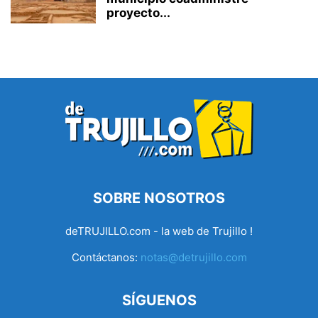
proyecto...
SOBRE NOSOTROS
deTRUJILLO.com - la web de Trujillo !
Contáctanos:
notas@detrujillo.com
SÍGUENOS