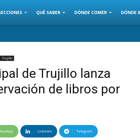
SECCIONES
QUÉ SABER
DÓNDE COMER
DÓNDE I
Trujillo
pal de Trujillo lanza
ervación de libros por
hatsApp
Linkedin
Telegram