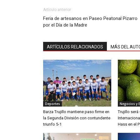
Artículo anterior
Feria de artesanos en Paseo Peatonal Pizarro
por el Día de la Madre
ARTÍCULOS RELACIONADOS
MÁS DEL AUT
Deportes
Negocios y 
Barza Trujillo mantiene paso firme en
Trujillo ser
la Segunda División con contundente
Internaciona
triunfo 5-1
Hass en el P