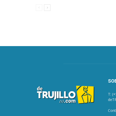
SO
T: (
deTR
Cont