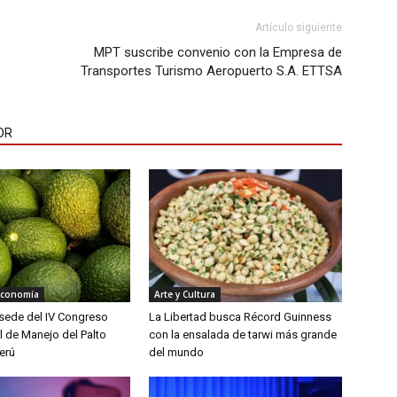
Artículo siguiente
MPT suscribe convenio con la Empresa de
Transportes Turismo Aeropuerto S.A. ETTSA
OR
Economía
Arte y Cultura
á sede del IV Congreso
La Libertad busca Récord Guinness
l de Manejo del Palto
con la ensalada de tarwi más grande
erú
del mundo