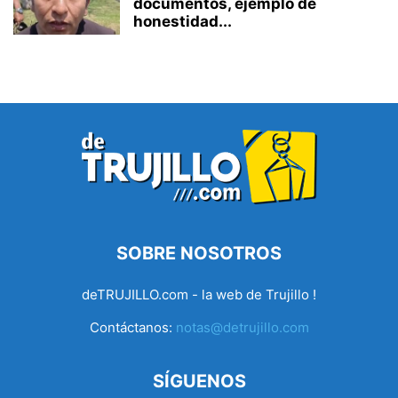
documentos, ejemplo de
honestidad...
SOBRE NOSOTROS
deTRUJILLO.com - la web de Trujillo !
Contáctanos:
notas@detrujillo.com
SÍGUENOS