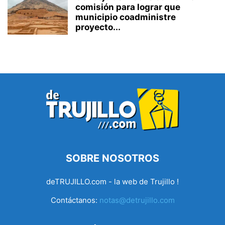
comisión para lograr que
municipio coadministre
proyecto...
SOBRE NOSOTROS
deTRUJILLO.com - la web de Trujillo !
Contáctanos:
notas@detrujillo.com