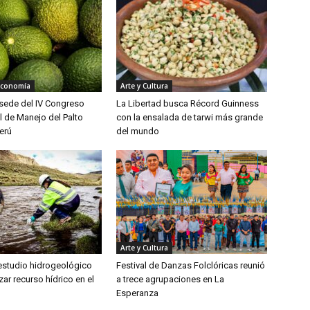
Economía
Arte y Cultura
á sede del IV Congreso
La Libertad busca Récord Guinness
l de Manejo del Palto
con la ensalada de tarwi más grande
erú
del mundo
Arte y Cultura
 estudio hidrogeológico
Festival de Danzas Folclóricas reunió
zar recurso hídrico en el
a trece agrupaciones en La
Esperanza