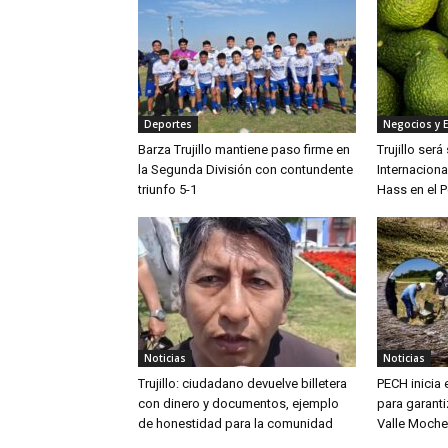
Deportes
Negocios y 
Barza Trujillo mantiene paso firme en
Trujillo ser
la Segunda División con contundente
Internaciona
triunfo 5-1
Hass en el P
Noticias
Noticias
Trujillo: ciudadano devuelve billetera
PECH inicia
con dinero y documentos, ejemplo
para garanti
de honestidad para la comunidad
Valle Moche