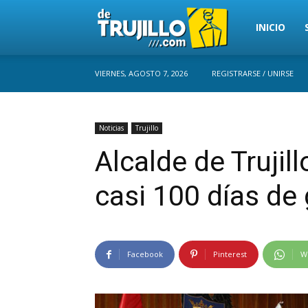
Trujillo
INICIO
VIERNES, AGOSTO 7, 2026
REGISTRARSE / UNIRSE
Perú
Noticias
Trujillo
Alcalde de Trujil
casi 100 días de
Facebook
Pinterest
W