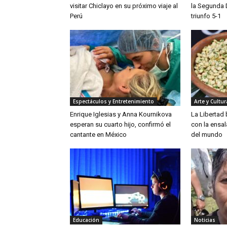
visitar Chiclayo en su próximo viaje al
la Segunda 
Perú
triunfo 5-1
Espectáculos y Entretenimiento
Arte y Cultur
Enrique Iglesias y Anna Kournikova
La Libertad
esperan su cuarto hijo, confirmó el
con la ensa
cantante en México
del mundo
Educación
Noticias