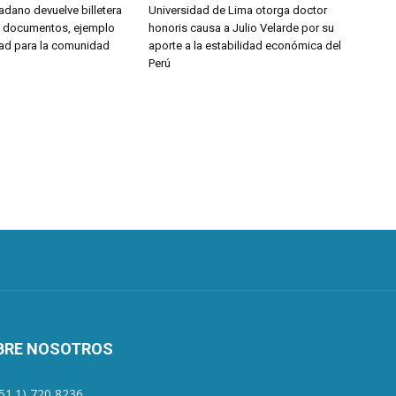
udadano devuelve billetera
Universidad de Lima otorga doctor
y documentos, ejemplo
honoris causa a Julio Velarde por su
ad para la comunidad
aporte a la estabilidad económica del
Perú
BRE NOSOTROS
+51.1) 720 8236