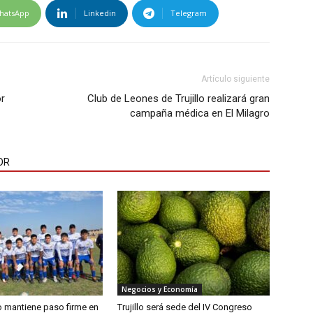
hatsApp
Linkedin
Telegram
Artículo siguiente
r
Club de Leones de Trujillo realizará gran
campaña médica en El Milagro
OR
Negocios y Economía
lo mantiene paso firme en
Trujillo será sede del IV Congreso