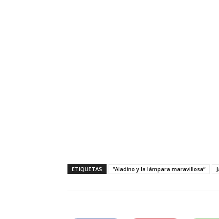
ETIQUETAS
“Aladino y la lámpara maravillosa”
J