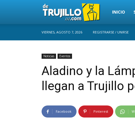
Trujillo
INICIO
VIERNES, AGOSTO 7, 2026
REGISTRARSE / UNIRSE
Perú
Noticias
Eventos
Aladino y la Lám
llegan a Trujillo 
Facebook
Pinterest
W