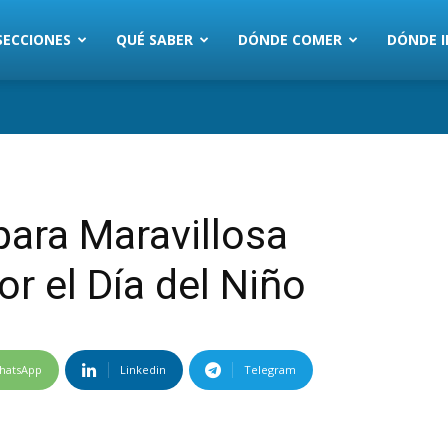
SECCIONES
QUÉ SABER
DÓNDE COMER
DÓNDE I
para Maravillosa
por el Día del Niño
hatsApp
Linkedin
Telegram