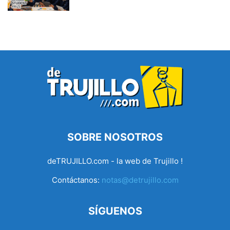
SOBRE NOSOTROS
deTRUJILLO.com - la web de Trujillo !
Contáctanos:
notas@detrujillo.com
SÍGUENOS