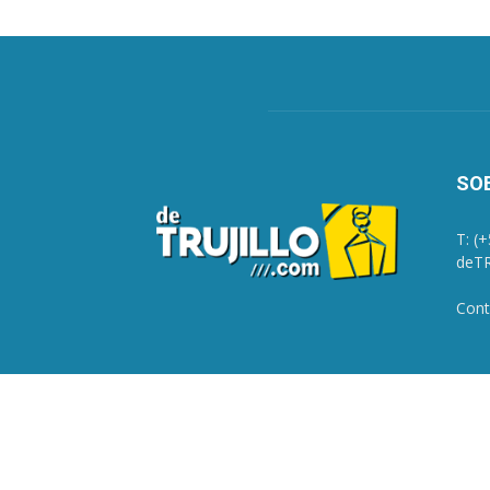
SO
T: (
deTR
Cont