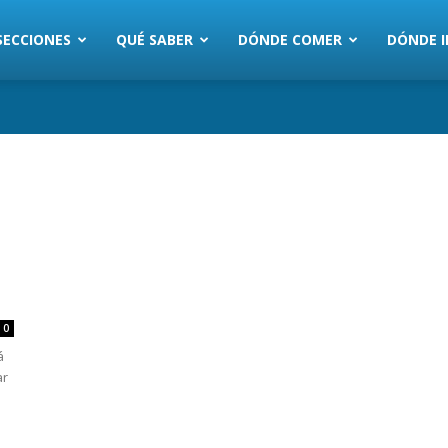
SECCIONES
QUÉ SABER
DÓNDE COMER
DÓNDE I
0
á
ar