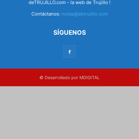
deTRUJILLO.com - la web de Trujillo !
Contáctanos:
notas@detrujillo.com
SÍGUENOS
© Desarrollado por MDIGITAL