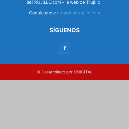
deTRUJILLO.com - la web de Trujillo !
Contáctanos:
notas@detrujillo.com
SÍGUENOS
© Desarrollado por MDIGITAL