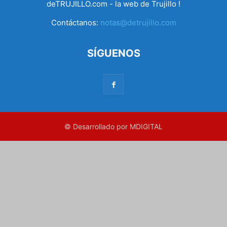
deTRUJILLO.com - la web de Trujillo !
Contáctanos:
notas@detrujillo.com
SÍGUENOS
© Desarrollado por MDIGITAL