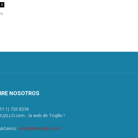
0
es
BRE NOSOTROS
+51.1) 720 8236
UJILLO.com - la web de Trujillo !
áctanos:
notas@detrujillo.com