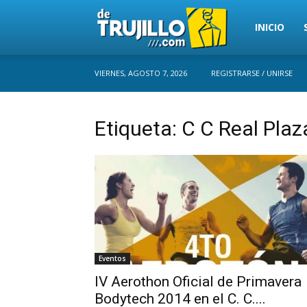
Trujillo
INICIO
VIERNES, AGOSTO 7, 2026
REGISTRARSE / UNIRSE
Perú
Etiqueta: C C Real Plaz
Eventos
IV Aerothon Oficial de Primavera
Bodytech 2014 en el C. C....