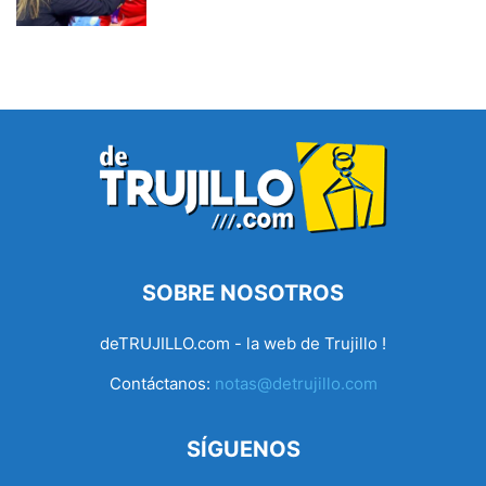
SOBRE NOSOTROS
deTRUJILLO.com - la web de Trujillo !
Contáctanos:
notas@detrujillo.com
SÍGUENOS