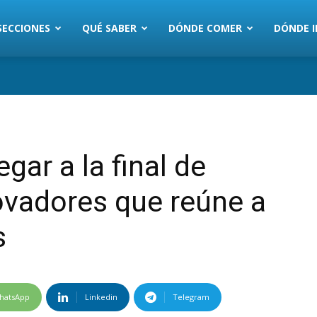
SECCIONES
QUÉ SABER
DÓNDE COMER
DÓNDE I
gar a la final de
ovadores que reúne a
s
hatsApp
Linkedin
Telegram