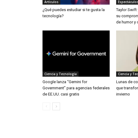
Artículos
Espectáculos
¿Qué puedes estudiar si te gusta la
Taylor Swift
tecnología?
su compromi
de humor y 
Ciencia y Tecnología
Ciencia y Te
Google lanza “Gemini for
Lunas de col
Government” para agencias federales
que transfor
de EE.UU. casi gratis
invierno