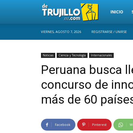
Trujillo
INICIO
VIERNES, AGOSTO 7, 2026
REGISTRARSE / UNIRSE
Perú
Noticias
Ciencia y Tecnología
Internacionales
Peruana busca lle
concurso de inn
más de 60 paíse
Facebook
Pinterest
W