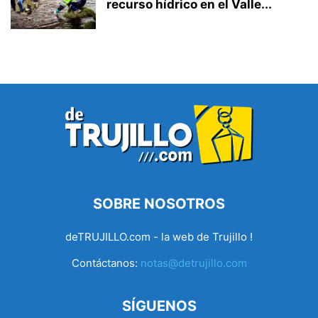
recurso hídrico en el Valle...
SOBRE NOSOTROS
deTRUJILLO.com - la web de Trujillo !
Contáctanos:
notas@detrujillo.com
SÍGUENOS