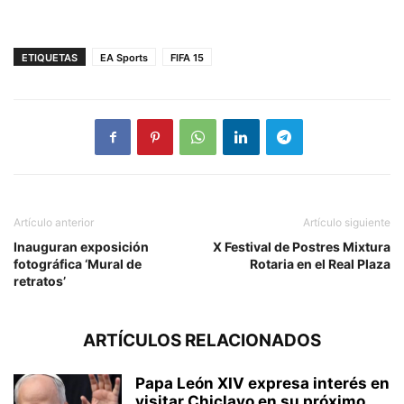
ETIQUETAS
EA Sports
FIFA 15
Artículo anterior
Artículo siguiente
Inauguran exposición
X Festival de Postres Mixtura
fotográfica ‘Mural de
Rotaria en el Real Plaza
retratos’
ARTÍCULOS RELACIONADOS
Papa León XIV expresa interés en
visitar Chiclayo en su próximo...