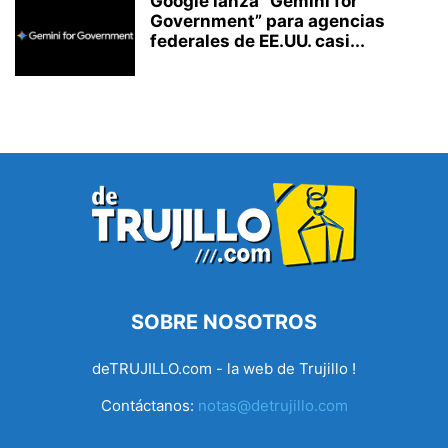
Google lanza “Gemini for
Government” para agencias
federales de EE.UU. casi...
SOBRE NOSOTROS
deTRUJILLO.com - la web de Trujillo !
Contáctanos:
notas@detrujillo.com