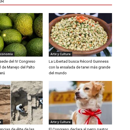
OR
Economía
Arte y Cultura
á sede del IV Congreso
La Libertad busca Récord Guinness
l de Manejo del Palto
con la ensalada de tarwi más grande
erú
del mundo
a
Arte y Cultura
encias de élite de las
El Congreso declara al perro pastor