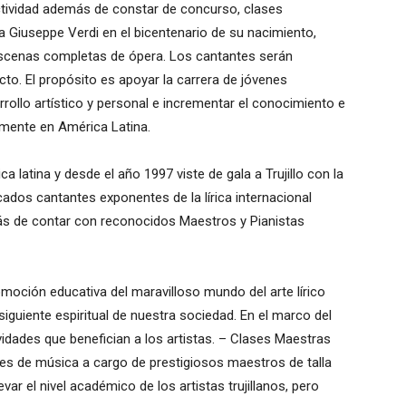
Actividad además de constar de concurso, clases
a Giuseppe Verdi en el bicentenario de su nacimiento,
escenas completas de ópera. Los cantantes serán
to. El propósito es apoyar la carrera de jóvenes
rollo artístico y personal e incrementar el conocimiento e
almente en América Latina.
 latina y desde el año 1997 viste de gala a Trujillo con la
dos cantantes exponentes de la lírica internacional
ás de contar con reconocidos Maestros y Pianistas
omoción educativa del maravilloso mundo del arte lírico
siguiente espiritual de nuestra sociedad. En el marco del
vidades que benefician a los artistas. – Clases Maestras
tales de música a cargo de prestigiosos maestros de talla
var el nivel académico de los artistas trujillanos, pero