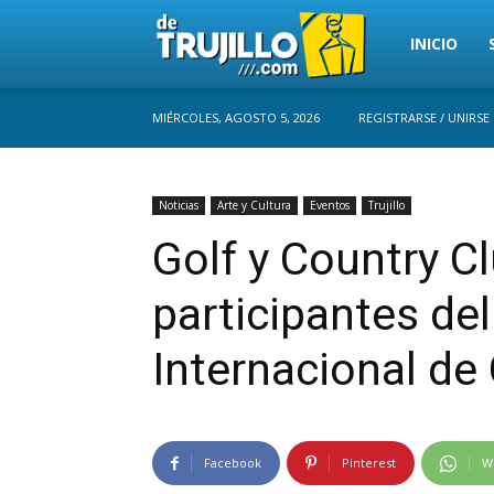
Trujillo
INICIO
MIÉRCOLES, AGOSTO 5, 2026
REGISTRARSE / UNIRSE
Perú
Noticias
Arte y Cultura
Eventos
Trujillo
Golf y Country C
participantes del
Internacional de 
Facebook
Pinterest
W