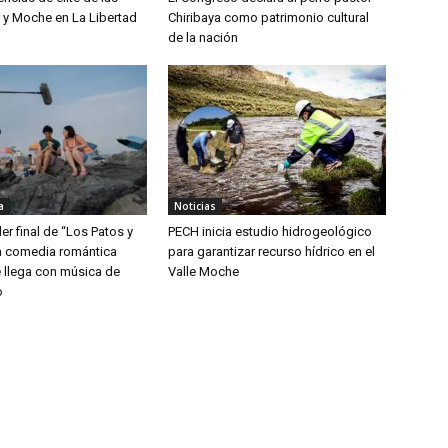
ú y Moche en La Libertad
Chiribaya como patrimonio cultural
de la nación
a
Noticias
ler final de “Los Patos y
PECH inicia estudio hidrogeológico
la comedia romántica
para garantizar recurso hídrico en el
 llega con música de
Valle Moche
o