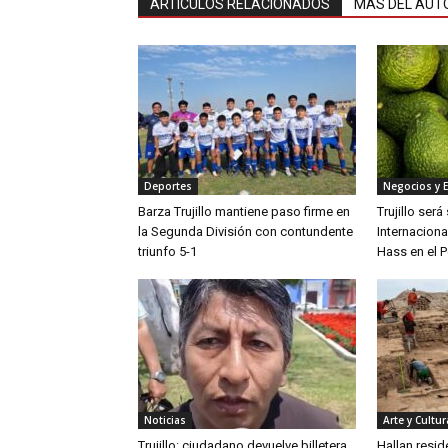
ARTÍCULOS RELACIONADOS
MÁS DEL AUT
Deportes
Negocios y 
Barza Trujillo mantiene paso firme en
Trujillo ser
la Segunda División con contundente
Internaciona
triunfo 5-1
Hass en el P
Noticias
Arte y Cultur
Trujillo: ciudadano devuelve billetera
Hallan resid