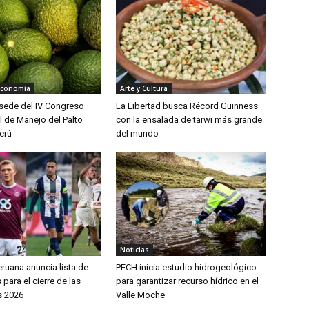
Economía
Arte y Cultura
á sede del IV Congreso
La Libertad busca Récord Guinness
l de Manejo del Palto
con la ensalada de tarwi más grande
erú
del mundo
Noticias
ruana anuncia lista de
PECH inicia estudio hidrogeológico
ara el cierre de las
para garantizar recurso hídrico en el
s 2026
Valle Moche