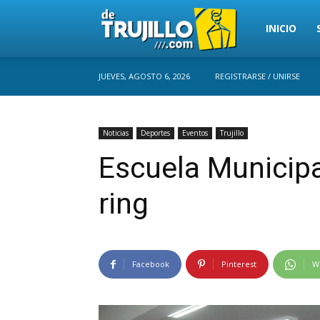
Trujillo
INICIO
JUEVES, AGOSTO 6, 2026
REGISTRARSE / UNIRSE
Perú
Noticias
Deportes
Eventos
Trujillo
Escuela Municipa
ring
Facebook
Pinterest
W