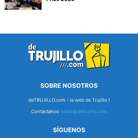
SOBRE NOSOTROS
deTRUJILLO.com - la web de Trujillo !
Contáctanos:
notas@detrujillo.com
SÍGUENOS