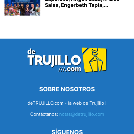
Salsa, Engerbeth Tapia,...
SOBRE NOSOTROS
deTRUJILLO.com - la web de Trujillo !
Contáctanos:
notas@detrujillo.com
SÍGUENOS