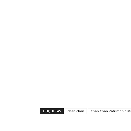
ETIQUETAS
chan chan
Chan Chan Patrimonio Mu