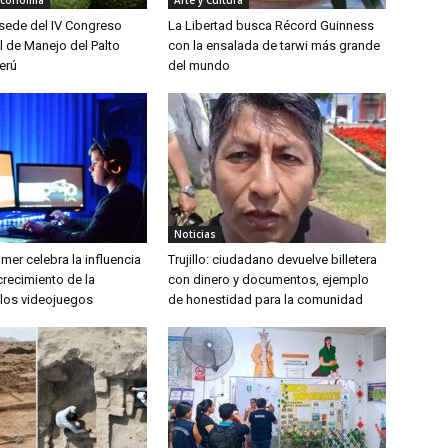
Economía
Arte y Cultura
á sede del IV Congreso
La Libertad busca Récord Guinness
l de Manejo del Palto
con la ensalada de tarwi más grande
erú
del mundo
Noticias
amer celebra la influencia
Trujillo: ciudadano devuelve billetera
 crecimiento de la
con dinero y documentos, ejemplo
 los videojuegos
de honestidad para la comunidad