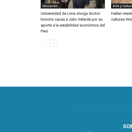
Educación
Arte y Cultur
Universidad de Lima otorga doctor
Hallan resid
honoris causa a Julio Velarde por su
culturas Vir
aporte a la estabilidad económica del
Perú
SO