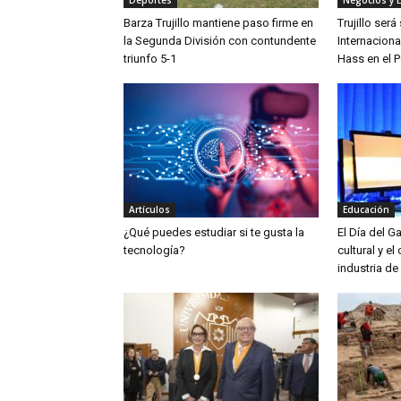
Deportes
Negocios y 
Barza Trujillo mantiene paso firme en
Trujillo ser
la Segunda División con contundente
Internaciona
triunfo 5-1
Hass en el P
Artículos
Educación
¿Qué puedes estudiar si te gusta la
El Día del G
tecnología?
cultural y el
industria de