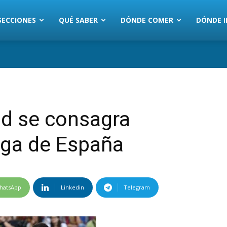
SECCIONES
QUÉ SABER
DÓNDE COMER
DÓNDE I
id se consagra
iga de España
hatsApp
Linkedin
Telegram