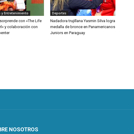
 y Entretenimiento
Deportes
 sorprende con «The Life
Nadadora trujillana Yasmin Silva logra
rl» y colaboración con
medalla de bronce en Panamericanos
penter
Juniors en Paraguay
BRE NOSOTROS