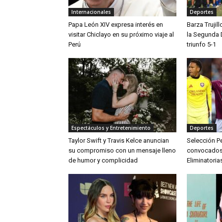
Internacionales
Deportes
Papa León XIV expresa interés en
Barza Trujil
visitar Chiclayo en su próximo viaje al
la Segunda 
Perú
triunfo 5-1
Espectáculos y Entretenimiento
Deportes
Taylor Swift y Travis Kelce anuncian
Selección Pe
su compromiso con un mensaje lleno
convocados p
de humor y complicidad
Eliminatoria