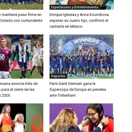
Espectáculos y Entretenimiento
lo mantiene paso firme en
Enrique Iglesias y Anna Kournikova
División con contundente
esperan su cuarto hijo, confirmó el
cantante en México
Deportes
ruana anuncia lista de
Paris Saint Germain gana la
ara el cierre de las
Supercopa de Europa en penales
s 2026
ante Tottenham