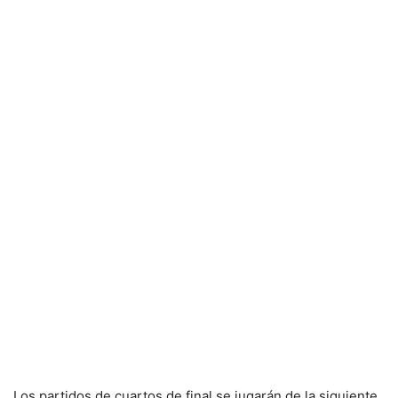
Los partidos de cuartos de final se jugarán de la siguiente