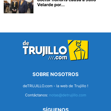
Velarde por...
SOBRE NOSOTROS
deTRUJILLO.com - la web de Trujillo !
Contáctanos:
notas@detrujillo.com
SÍGUENOS