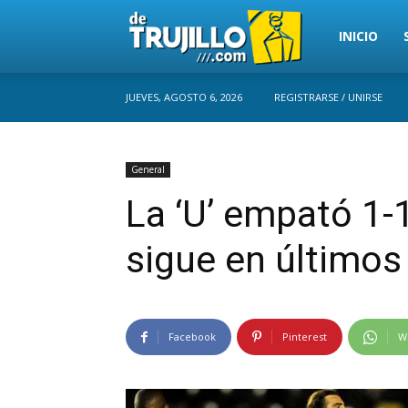
Trujillo
INICIO
JUEVES, AGOSTO 6, 2026
REGISTRARSE / UNIRSE
Perú
General
La ‘U’ empató 1-
sigue en últimos
Facebook
Pinterest
W