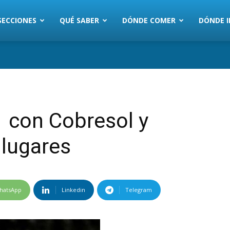
SECCIONES
QUÉ SABER
DÓNDE COMER
DÓNDE I
1 con Cobresol y
 lugares
hatsApp
Linkedin
Telegram