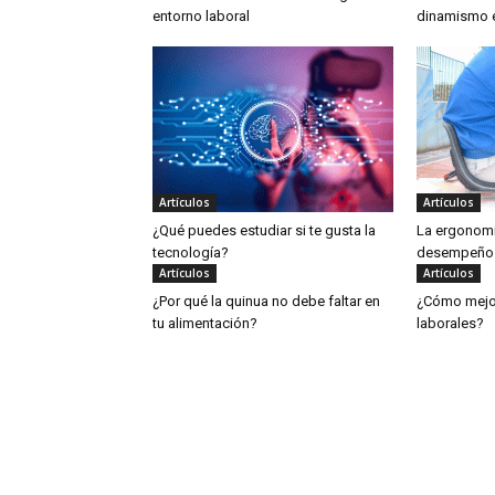
entorno laboral
dinamismo e
Artículos
Artículos
¿Qué puedes estudiar si te gusta la
La ergonomí
tecnología?
desempeño 
Artículos
Artículos
¿Por qué la quinua no debe faltar en
¿Cómo mejor
tu alimentación?
laborales?