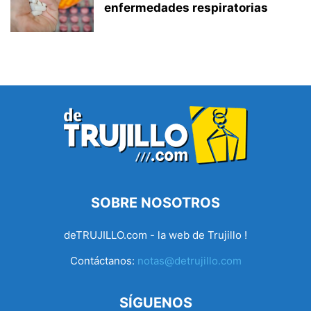
enfermedades respiratorias
SOBRE NOSOTROS
deTRUJILLO.com - la web de Trujillo !
Contáctanos:
notas@detrujillo.com
SÍGUENOS